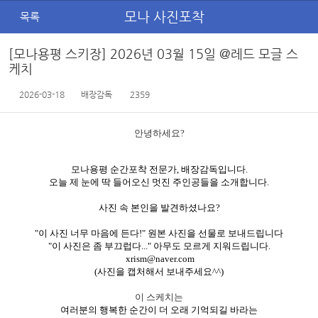
모나 사진포착
목록
[모나용평 스키장] 2026년 03월 15일 @레드 모글 스
케치
2026-03-18
배장감독
2359
안녕하세요?
모나용평 순간포착 전문가, 배장감독입니다.
오늘 제 눈에 딱 들어오신 멋진 주인공들을 소개합니다.
사진 속 본인을 발견하셨나요?
"이 사진 너무 마음에 든다!" 원본 사진을 선물로 보내드립니다
"이 사진은 좀 부끄럽다..." 아무도 모르게 지워드립니다.
xrism@naver.com
(사진을 캡처해서 보내주세요^^)
이 스케치는
여러분의 행복한 순간이 더 오래 기억되길 바라는