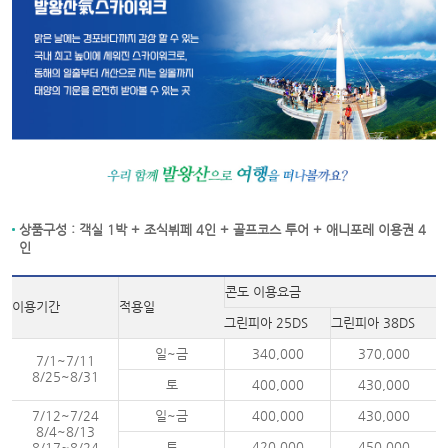
상품구성 : 객실 1박 + 조식뷔페 4인 + 골프코스 투어 + 애니포레 이용권 4
인
콘도 이용요금
이용기간
적용일
그린피아 25DS
그린피아 38DS
일~금
340,000
370,000
7/1~7/11
8/25~8/31
토
400,000
430,000
7/12~7/24
일~금
400,000
430,000
8/4~8/13
토
420,000
450,000
8/17~8/24