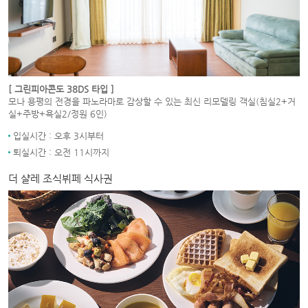
[ 그린피아콘도 38DS 타입 ]
모나 용평의 전경을 파노라마로 감상할 수 있는 최신 리모델링 객실(침실2+거
실+주방+욕실2/정원 6인)
입실시간 : 오후 3시부터
퇴실시간 : 오전 11시까지
더 샬레 조식뷔페 식사권