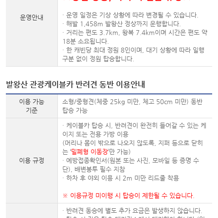
· 운영 일정은 기상 상황에 따라 변경될 수 있습니다.
운영안내
· 해발 1,458m 발왕산 정상까지 운행합니다.
· 거리는 편도 3.7km, 왕복 7.4km이며 시간은 편도 약
18분 소요됩니다.
· 한 캐빈당 최대 정원 8인이며, 대기 상황에 따라 일행
구분 없이 정원 탑승합니다.
발왕산 관광케이블카 반려견 동반 이용안내
이용 가능
소형/중형견(체중 25kg 미만, 체고 50cm 미만) 동반
기준
탑승 가능
· 케이블카 탑승 시, 반려견이 완전히 들어갈 수 있는 케
이지 또는 전용 가방 이용
(머리나 몸이 밖으로 나오지 않도록, 지퍼 등으로 닫히
는 ‘
밀폐형 이동장
’만 가능)
이용 규정
· 예방접종확인서(원본 또는 사진, 모바일 등 증명 수
단), 배변봉투 필수 지참
· 하차 후 야외 이용 시 2m 미만 리드줄 착용
※ 이용규정 미이행 시 탑승이 제한될 수 있습니다.
· 반려견 동승에 별도 추가 요금은 발생하지 않습니다.