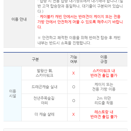
· 탑승 시 전용 탑승 대기장소에서 대기해야 합니다.(일
반 고객 탑승장과 동일하나, 대기줄이 구분되어 있습니
다.)
·
케이블카 캐빈 안에서는 반려견이 케이지 또는 전용
이용 안내
가방 안에서 안전하게 머물 수 있도록 해주시기 바랍니
다.
※ 안전하고 쾌적한 이용을 위해 반려견 탑승 후 캐빈
내부는 반드시 소독을 진행합니다.
가능
이용
구분
여부
규정
발왕산 氣
스카이워크 내
X
스카이워크
반려견 출입 불가
케이지 또는
드래곤캐슬 실내
O
전용 가방 이용
이용
시설
천년주목숲길·
2m 미만
O
야외
리드줄 착용
레스토랑 내
더 캐슬 샬레
X
반려견 출입 불가