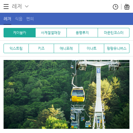
레저
레저
식음
편의
케이블카
사계절썰매장
용평루지
마운틴코스터
익스트림
키즈
애니포레
이나트
팡팡유니버스