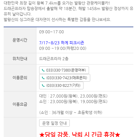
대한민국 최장 길이 왕복 7.4km를 오가는 발왕산 관광케이블카!
드래곤프라자 탑승장에서 출발해 약 18분간, 해발 1458m 발왕산 정상까지 유
유히 날아갑니다.
발왕산의 싱그러운 대자연이 선사하는 특별한 감동을 만나보세요.
09:00~17:00
운영시간
7/17~8/23 하계 피크시즌
09:00 ~19:00(하행20:00)
위치안내
드래곤프라자 2층
033)330-7380(운영여부)
이용문의
(033)330-7423(매표문의)
(033)330-8227(기타)
대인 : 27,000원(왕복), 23,000원(편도)
소인 : 23,000원(왕복), 19,000원(편도)
이용요금
(소인 : 36개월 이상 ~ 초등학생 이하)
운영 일정 안내
★당일 강풍, 낙뢰 시 긴급 휴장★