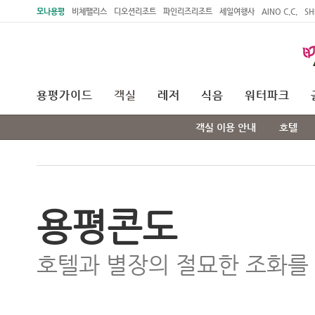
주메뉴 바로가기
본문 바로가기
모나용평
비체팰리스
디오션리조트
파인리즈리조트
세일여행사
AINO C.C.
SH
용평가이드
객실
레저
식음
워터파크
객실 이용 안내
호텔
용평콘도
호텔과 별장의 절묘한 조화를