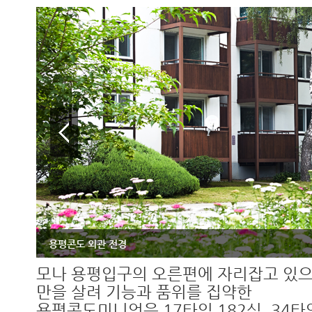
용평콘도 외관 전경
모나 용평입구의 오른편에 자리잡고 있으
만을 살려 기능과 품위를 집약한
용평콘도미니엄은 17타입 182실, 34타입