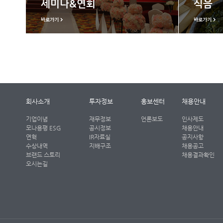
세미나&연회
식음
바로가기
바로가기
회사소개
투자정보
홍보센터
채용안내
기업이념
재무정보
언론보도
인사제도
모나용평 ESG
공시정보
채용안내
연혁
IR자료실
공지사항
수상내역
지배구조
채용공고
브랜드 스토리
채용결과확인
오시는길