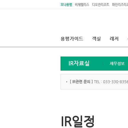
주메뉴 바로가기
본문 바로가기
모나용평
비체팰리스
디오션리조트
파인리즈리
용평가이드
객실
레저
IR자료실
재무정보
[ IR관련 문의 ]
TEL : 033-330-8356
IR일정