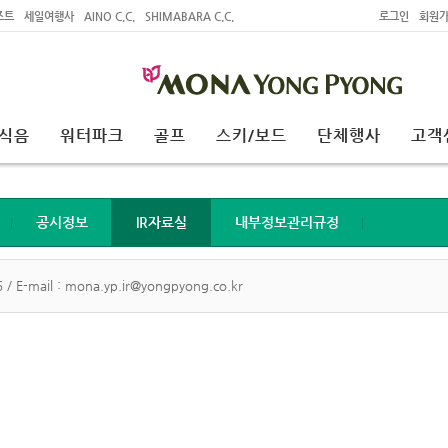
조트
세일여행사
AINO C.C.
SHIMABARA C.C.
로그인
회원
식음
워터파크
골프
스키/보드
단체행사
고객
공시정보
IR자료실
내부정보관리규정
 / E-mail : mona.yp.ir@yongpyong.co.kr