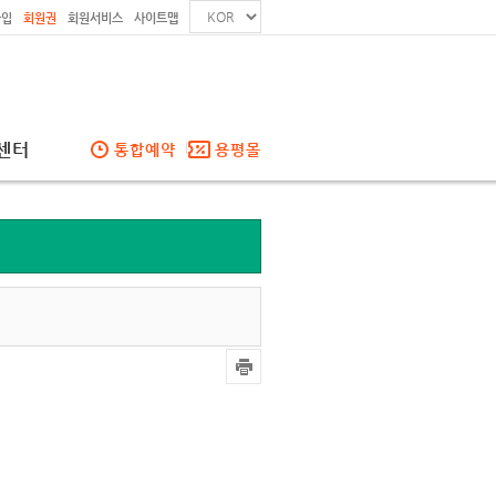
가입
회원권
회원서비스
사이트맵
센터
통합예약
용평몰