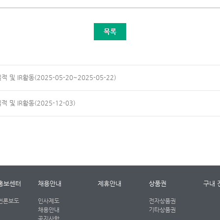
목록
적 및 IR활동(2025-05-20~2025-05-22)
적 및 IR활동(2025-12-03)
홍보센터
채용안내
제휴안내
상품권
구내 
언론보도
인사제도
전자상품권
채용안내
기타상품권
공지사항