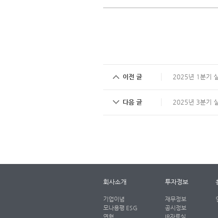
이전 글
2025년 1분기 실
다음 글
2025년 3분기 실
회사소개
투자정보
기업이념
재무정보
모나용평 ESG
공시정보
연혁
IR자료실