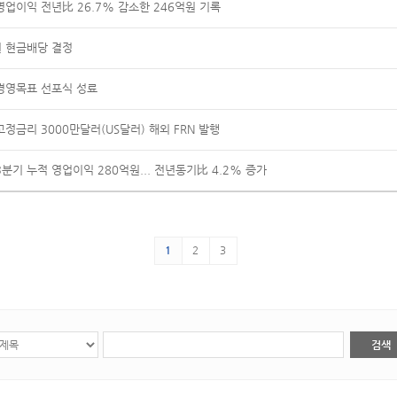
영업이익 전년比 26.7% 감소한 246억원 기록
원 현금배당 결정
 경영목표 선포식 성료
정금리 3000만달러(US달러) 해외 FRN 발행
3분기 누적 영업이익 280억원... 전년동기比 4.2% 증가
1
2
3
검색