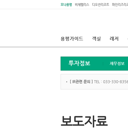
주메뉴 바로가기
본문 바로가기
모나용평
비체팰리스
디오션리조트
파인리즈리
용평가이드
객실
레저
투자정보
재무정보
[ IR관련 문의 ]
TEL : 033-330-8356
보도자료