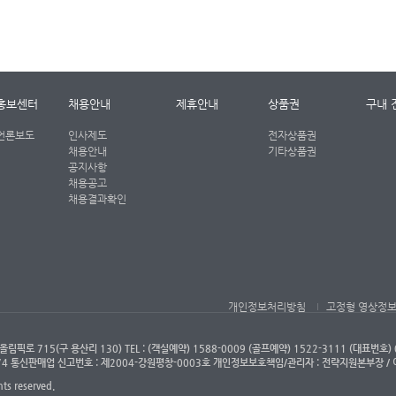
홍보센터
채용안내
제휴안내
상품권
구내 
언론보도
인사제도
전자상품권
채용안내
기타상품권
공지사항
채용공고
채용결과확인
개인정보처리방침
고정형 영상정
715(구 용산리 130) TEL : (객실예약) 1588-0009 (골프예약) 1522-3111 (대표번호) 0
374 통신판매업 신고번호 : 제2004-강원평창-0003호 개인정보보호책임/관리자 : 전략지원본부장 /
s reserved.