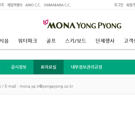
조트
세일여행사
AINO C.C.
SHIMABARA C.C.
로그인
회원
식음
워터파크
골프
스키/보드
단체행사
고객
공시정보
IR자료실
내부정보관리규정
 / E-mail : mona.yp.ir@yongpyong.co.kr