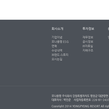
회사소개
투자정보
기업이념
재무정보
모나용평 ESG
공시정보
연혁
IR자료실
수상내역
지배구조
브랜드 스토리
오시는길
모나용평 주식회사 강원특별자치도 평창군 대관령면 올림픽로 
대표이사 : 박인준
사업자등록번호: 226-81-24
Copyright 2014 YONGPYONG RESORT All right