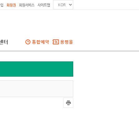
가입
회원권
회원서비스
사이트맵
센터
통합예약
용평몰