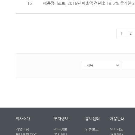
15
㈜용평리조트, 2016년 매출액 전년比 19.5% 증가한 2
1
2
회사소개
투자정보
홍보센터
채용안내
기업이념
재무정보
언론보도
인사제도
모나용평 ESG
공시정보
채용안내