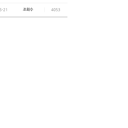
조회수
5-21
4053