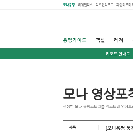
주메뉴 바로가기
본문 바로가기
모나용평
비체팰리스
디오션리조트
파인리즈리
용평가이드
객실
레저
리조트 안내도
모나 영상포
생생한 모나 용평스토리를 익스트림 영상으
제목
[모나용평 풍경