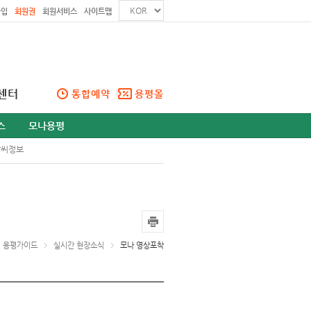
가입
회원권
회원서비스
사이트맵
센터
통합예약
용평몰
스
모나용평
날씨정보
용평가이드
실시간 현장소식
모나 영상포착