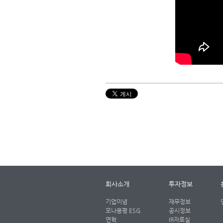
회사소개
투자정보
기업이념
재무정보
모나용평 ESG
공시정보
연혁
IR자료실