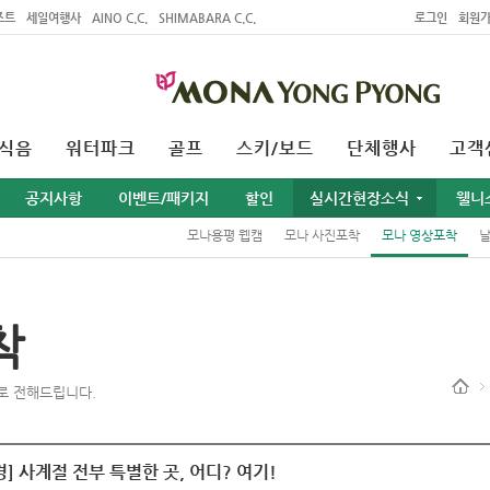
조트
세일여행사
AINO C.C.
SHIMABARA C.C.
로그인
회원
식음
워터파크
골프
스키/보드
단체행사
고객
공지사항
이벤트/패키지
할인
실시간현장소식
웰니
모나용평 웹캠
모나 사진포착
모나 영상포착
착
로 전해드립니다.
] 사계절 전부 특별한 곳, 어디? 여기!