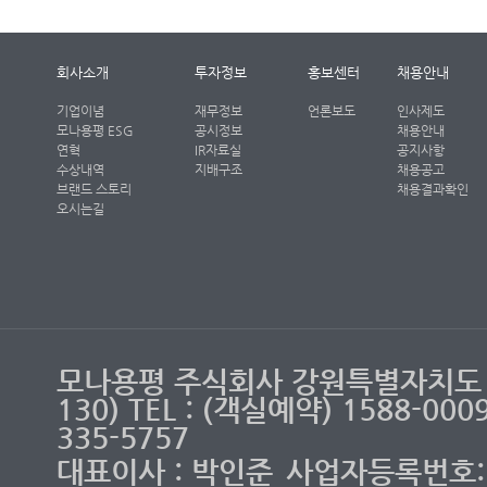
회사소개
투자정보
홍보센터
채용안내
기업이념
재무정보
언론보도
인사제도
모나용평 ESG
공시정보
채용안내
연혁
IR자료실
공지사항
수상내역
지배구조
채용공고
브랜드 스토리
채용결과확인
오시는길
모나용평 주식회사 강원특별자치도 
130) TEL : (객실예약) 1588-00
335-5757
대표이사 : 박인준
사업자등록번호: 2