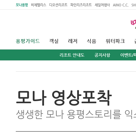
주메뉴 바로가기
본문 바로가기
모나용평
비체팰리스
디오션리조트
파인리즈리조트
세일여행사
AINO C.C.
SH
용평가이드
객실
레저
식음
워터파크
리조트 안내도
공지사항
이벤트/
모나 영상포착
생생한 모나 용평스토리를 익