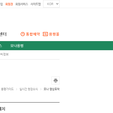
가입
회원권
회원서비스
사이트맵
센터
통합예약
용평몰
스
모나용평
날씨정보
용평가이드
실시간 현장소식
모나 영상포착
케치