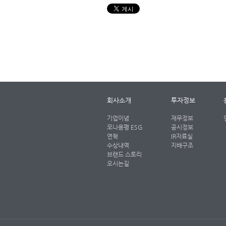
회사소개
투자정보
기업이념
재무정보
모나용평 ESG
공시정보
연혁
IR자료실
수상내역
지배구조
브랜드 스토리
오시는길