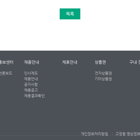
목록
홍보센터
채용안내
제휴안내
상품권
구내 
언론보도
인사제도
전자상품권
채용안내
기타상품권
공지사항
채용공고
채용결과확인
개인정보처리방침
고정형 영상정