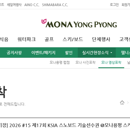
조트
세일여행사
AINO C.C.
SHIMABARA C.C.
로그인
회원
식음
워터파크
골프
스키/보드
단체행사
고객
공지사항
이벤트/패키지
할인
실시간현장소식
웰니
모나용평 웹캠
모나 사진포착
모나 영상포착
착
로 전해드립니다.
장] 2026 #15 제17회 KSIA 스노보드 기술선수권 @모나용평 스