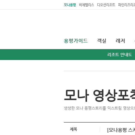
주메뉴 바로가기
본문 바로가기
모나용평
비체팰리스
디오션리조트
파인리즈리
용평가이드
객실
레저
리조트 안내도
모나 영상포
생생한 모나 용평스토리를 익스트림 영상으
제목
[모나용평 스키