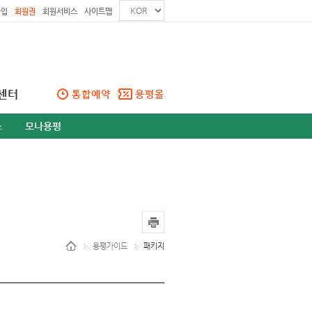
가입
회원권
회원서비스
사이트맵
센터
통합예약
용평몰
스
모나용평
용평가이드
패키지