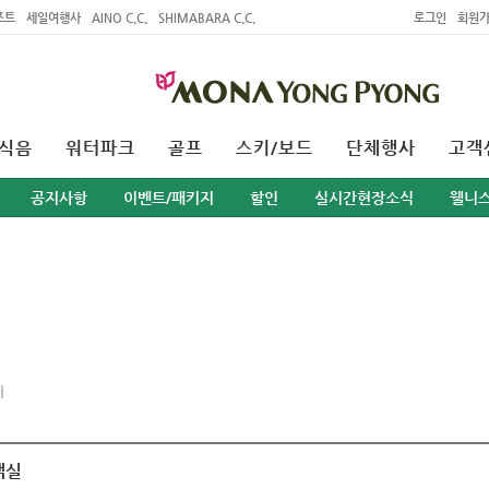
조트
세일여행사
AINO C.C.
SHIMABARA C.C.
로그인
회원
식음
워터파크
골프
스키/보드
단체행사
고객
공지사항
이벤트/패키지
할인
실시간현장소식
웰니
지
객실