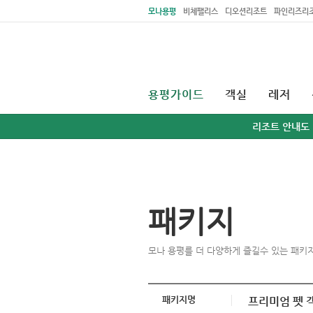
주메뉴 바로가기
본문 바로가기
모나용평
비체팰리스
디오션리조트
파인리즈리
용평가이드
객실
레저
리조트 안내도
패키지
모나 용평를 더 다양하게 즐길수 있는 패키
패키지명
프리미엄 펫 