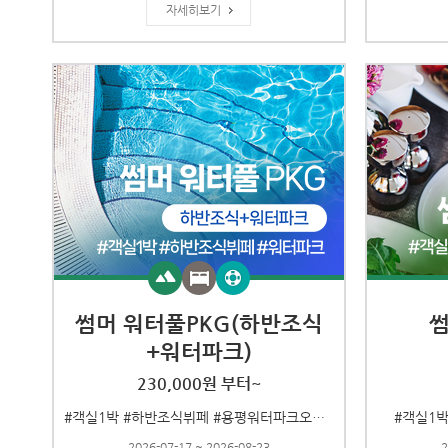
자세히보기
썸머 워터풀PKG(하반조식
썸
+워터파크)
230,000원 부터~
#객실1박 #하반조식뷔페 #용평워터파크오후권
#객실1박
2026-07-17 ~ 2026-08-23
2