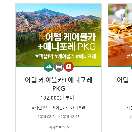
어텀 케이블카+애니포레
어텀
PKG
132,000원 부터~
#객실1박 #케이블카 #애니포레
#객
2026-08-24 ~ 2026-12-03
2
자세히보기