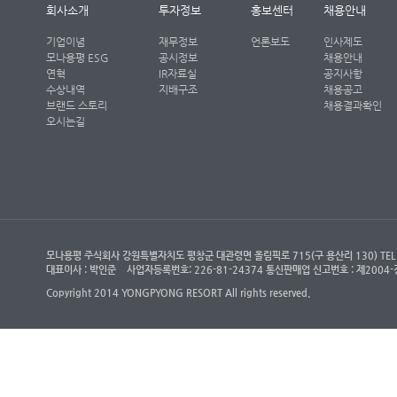
회사소개
투자정보
홍보센터
채용안내
기업이념
재무정보
언론보도
인사제도
모나용평 ESG
공시정보
채용안내
연혁
IR자료실
공지사항
수상내역
지배구조
채용공고
브랜드 스토리
채용결과확인
오시는길
모나용평 주식회사 강원특별자치도 평창군 대관령면 올림픽로 715(구 용산리 130) TEL : (객
대표이사 : 박인준
사업자등록번호: 226-81-24374 통신판매업 신고번호 : 제200
Copyright 2014 YONGPYONG RESORT All rights reserved.