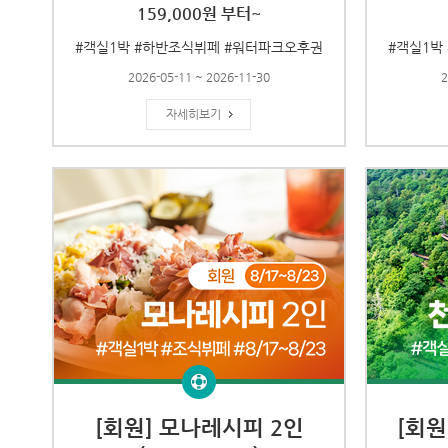
159,000원 부터~
#객실1박 #하반조식뷔페 #워터파크오후권
#객실1박
2026-05-11 ~ 2026-11-30
2
자세히보기
[회원] 모나레시피 2인
[회원