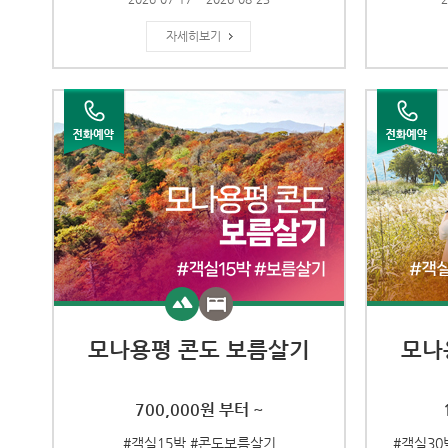
자세히보기
모나용평 콘도 보름살기
모나
700,000원 부터 ~
#객실15박 #콘도보름살기
#객실30