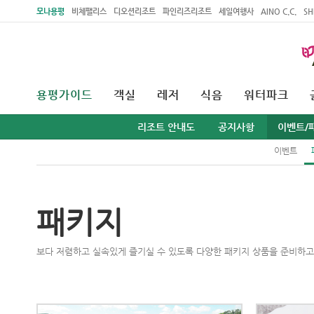
주메뉴 바로가기
본문 바로가기
모나용평
비체팰리스
디오션리조트
파인리즈리조트
세일여행사
AINO C.C.
SH
용평가이드
객실
레저
식음
워터파크
리조트 안내도
공지사항
이벤트/
이벤트
패키지
보다 저렴하고 실속있게 즐기실 수 있도록 다양한 패키지 상품을 준비하고