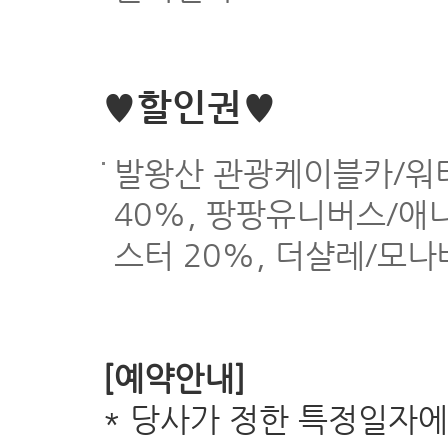
♥할인권♥
발왕산 관광케이블카/워
40%, 팡팡유니버스/애
스터 20%, 더샬레/모나
[예약안내]
* 당사가 정한 특정일자에