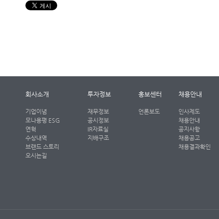
회사소개
투자정보
홍보센터
채용안내
기업이념
재무정보
언론보도
인사제도
모나용평 ESG
공시정보
채용안내
연혁
IR자료실
공지사항
수상내역
지배구조
채용공고
브랜드 스토리
채용결과확인
오시는길