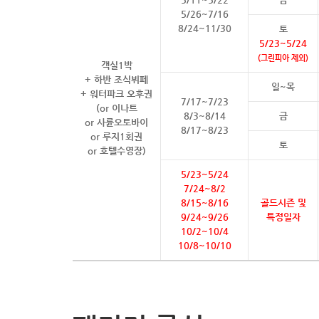
5/26~7/16
8/24~11/30
토
5/23~5/24
(그린피아 제외)
객실1박
+ 하반 조식뷔페
일~목
+ 워터파크 오후권
7/17~7/23
(or 이나트
8/3~8/14
금
or 사륜오토바이
8/17~8/23
or 루지1회권
토
or 호텔수영장)
5/23~5/24
7/24~8/2
8/15~8/16
골드시즌 및
9/24~9/26
특정일자
10/2~10/4
10/8~10/10