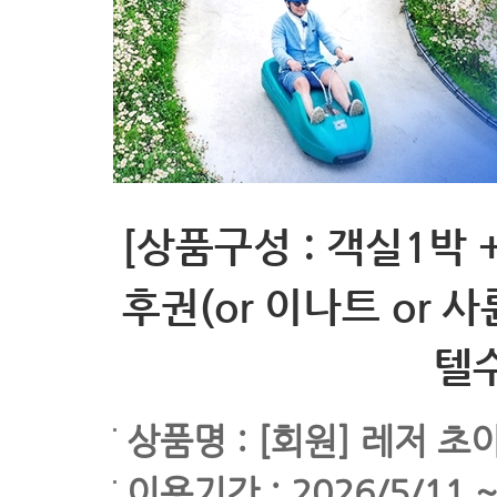
[상품구성 : 객실1박 
후권(or 이나트 or 
텔수
상품명 : [회원] 레저 초
이용기간 : 2026/5/11 ~