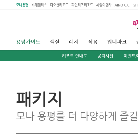
주메뉴 바로가기
본문 바로가기
모나용평
비체팰리스
디오션리조트
파인리즈리조트
세일여행사
AINO C.C.
SH
용평가이드
객실
레저
식음
워터파크
리조트 안내도
공지사항
이벤트/
패키지
모나 용평를 더 다양하게 즐길