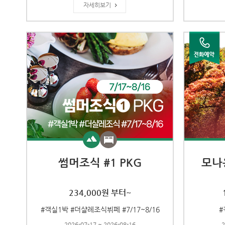
자세히보기
썸머조식 #1 PKG
모나
234,000원 부터~
#객실1박 #더샬레조식뷔페 #7/17~8/16
#
2026-07-17 ~ 2026-08-16
2