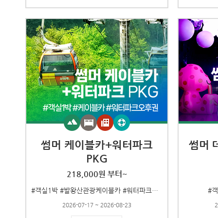
썸머 케이블카+워터파크
썸머 
PKG
218,000원 부터~
#객실1박 #발왕산관광케이블카 #워터파크오후권
#
2026-07-17 ~ 2026-08-23
2