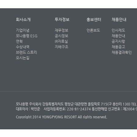
회사소개
투자정보
홍보센터
채용안내
기업이념
재무정보
언론보도
인사제도
모나용평 ESG
공시정보
채용안내
연혁
IR자료실
공지사항
수상내역
지배구조
채용공고
브랜드 스토리
채용결과확인
오시는길
모나용평 주식회사 강원특별자치도 평창군 대관령면 올림픽로 715(구 용산리 130) TEL : (객
대표이사 : 박인준
사업자등록번호: 226-81-24374 통신판매업 신고번호 : 제200
Copyright 2014 YONGPYONG RESORT All rights reserved.