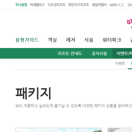
주메뉴 바로가기
본문 바로가기
모나용평
비체팰리스
디오션리조트
파인리즈리조트
세일여행사
AINO C.C.
SH
용평가이드
객실
레저
식음
워터파크
리조트 안내도
공지사항
이벤트/
이벤트
패키지
보다 저렴하고 실속있게 즐기실 수 있도록 다양한 패키지 상품을 준비하고