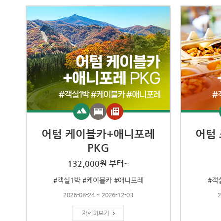
어텀 케이블카+애니포레
어텀
PKG
132,000원 부터~
#객실1박 #케이블카 #애니포레
#객
2026-08-24 ~ 2026-12-03
2
자세히보기