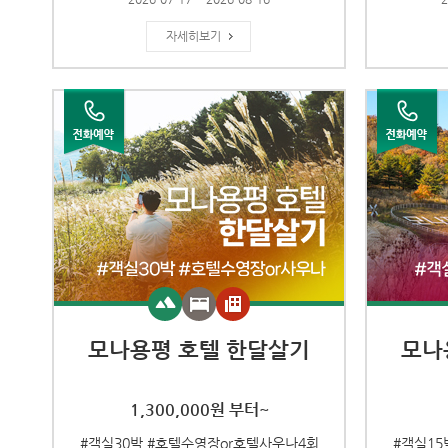
자세히보기
모나용평 호텔 한달살기
모나
1,300,000원 부터~
#객실30박 #호텔수영장or호텔사우나4회
#객실15