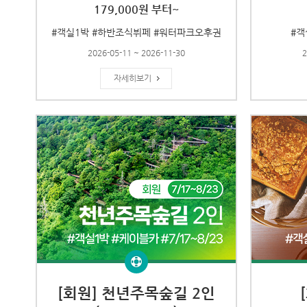
179,000원 부터~
#객실1박 #하반조식뷔페 #워터파크오후권
#객
2026-05-11 ~ 2026-11-30
2
자세히보기
[회원] 천년주목숲길 2인