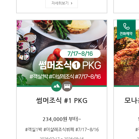
자세히보기
썸머조식 #1 PKG
모나
234,000원 부터~
#객실1박 #더샬레조식뷔페 #7/17~8/16
#
2026-07-17 ~ 2026-08-16
2