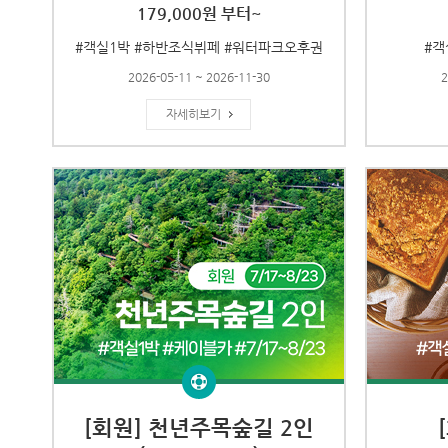
179,000원 부터~
#객실1박 #하반조식뷔페 #워터파크오후권
#객
2026-05-11 ~ 2026-11-30
2
자세히보기
[회원] 천년주목숲길 2인