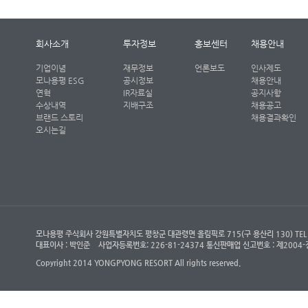
회사소개
투자정보
홍보센터
채용안내
기업이념
재무정보
언론보도
인사제도
모나용평 ESG
공시정보
채용안내
연혁
IR자료실
공지사항
수상내역
지배구조
채용공고
브랜드 스토리
채용결과확인
오시는길
모나용평 주식회사 강원특별자치도 평창군 대관령면 올림픽로 715(구 용산리 130) TEL : (객
대표이사 : 박인준
사업자등록번호: 226-81-24374 통신판매업 신고번호 : 제200
Copyright 2014 YONGPYONG RESORT All rights reserved.