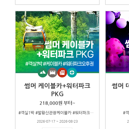
썸머 케이블카+워터파크
썸머 
PKG
218,000원 부터~
#객실1박 #발왕산관광케이블카 #워터파크오후권
#
2026-07-17 ~ 2026-08-23
2