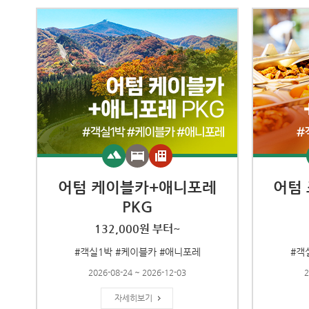
어텀 케이블카+애니포레
어텀
PKG
132,000원 부터~
#객실1박 #케이블카 #애니포레
#객
2026-08-24 ~ 2026-12-03
2
자세히보기