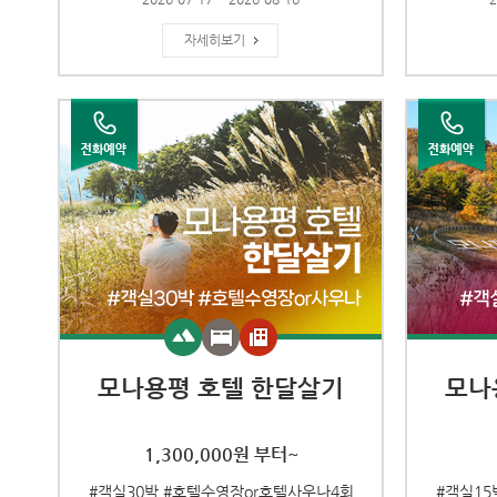
자세히보기
모나용평 호텔 한달살기
모나
1,300,000원 부터~
#객실30박 #호텔수영장or호텔사우나4회
#객실15