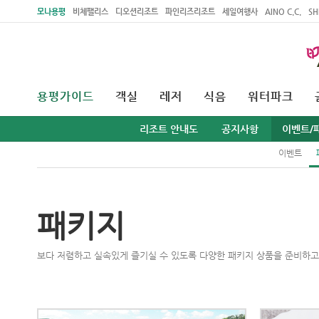
주메뉴 바로가기
본문 바로가기
모나용평
비체팰리스
디오션리조트
파인리즈리조트
세일여행사
AINO C.C.
SH
용평가이드
객실
레저
식음
워터파크
리조트 안내도
공지사항
이벤트/
이벤트
패키지
보다 저렴하고 실속있게 즐기실 수 있도록 다양한 패키지 상품을 준비하고