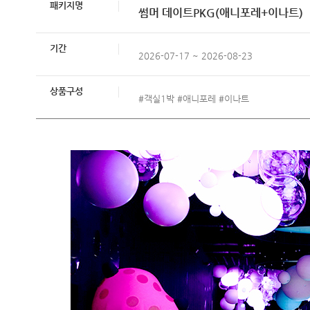
패키지명
썸머 데이트PKG(애니포레+이나트)
기간
2026-07-17 ~ 2026-08-23
상품구성
#객실1박 #애니포레 #이나트