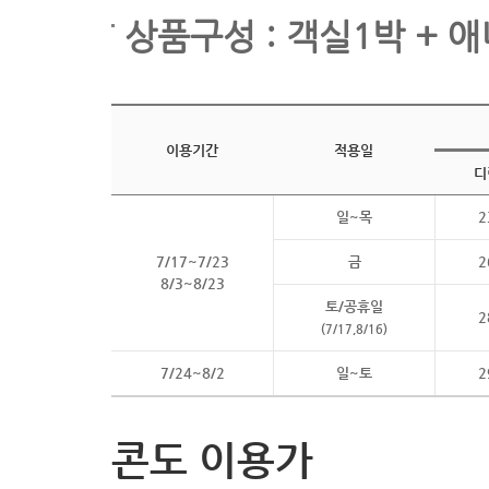
상품구성 : 객실1박 + 애
이용기간
적용일
디
일~목
2
7/17~7/23
금
2
8/3~8/23
토/공휴일
2
(7/17,8/16)
7/24~8/2
일~토
2
콘도 이용가