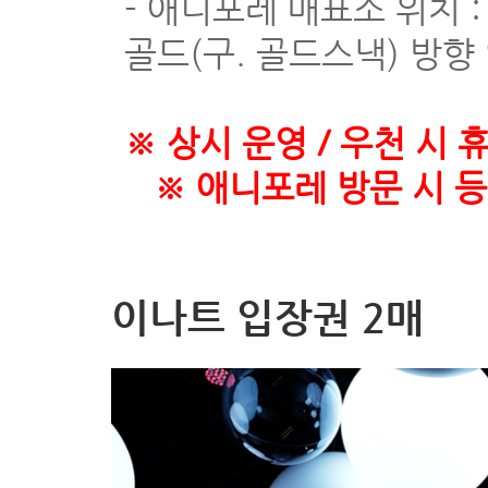
- 애니포레 매표소 위치 
골드(구. 골드스낵) 방향 
※ 상시 운영 / 우천 시 
※ 애니포레 방문 시 등
이나트 입장권 2매