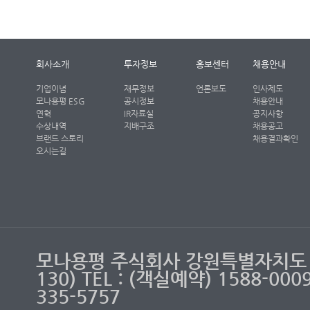
회사소개
투자정보
홍보센터
채용안내
기업이념
재무정보
언론보도
인사제도
모나용평 ESG
공시정보
채용안내
연혁
IR자료실
공지사항
수상내역
지배구조
채용공고
브랜드 스토리
채용결과확인
오시는길
모나용평 주식회사 강원특별자치도 
130) TEL : (객실예약) 1588-00
335-5757