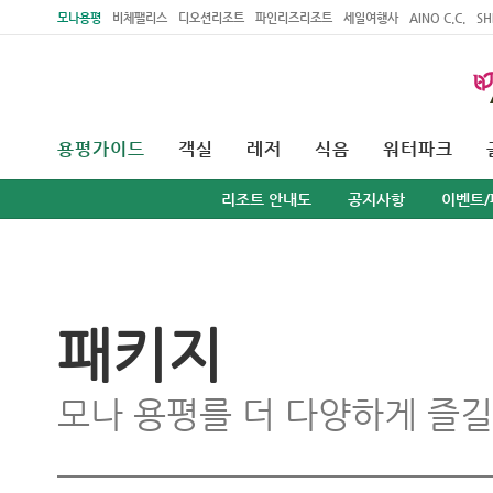
주메뉴 바로가기
본문 바로가기
모나용평
비체팰리스
디오션리조트
파인리즈리조트
세일여행사
AINO C.C.
SH
용평가이드
객실
레저
식음
워터파크
리조트 안내도
공지사항
이벤트/
패키지
모나 용평를 더 다양하게 즐길