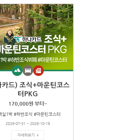
나카드) 조식+마운틴코스
터PKG
170,000원 부터~
객실1박 #하반조식 #마운틴코스터
2026-07-31 ~ 2026-10-18
자세히보기