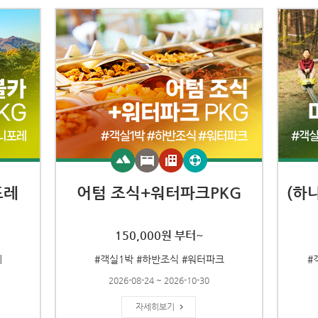
포레
어텀 조식+워터파크PKG
(하
150,000원 부터~
레
#객실1박 #하반조식 #워터파크
#
2026-08-24 ~ 2026-10-30
자세히보기