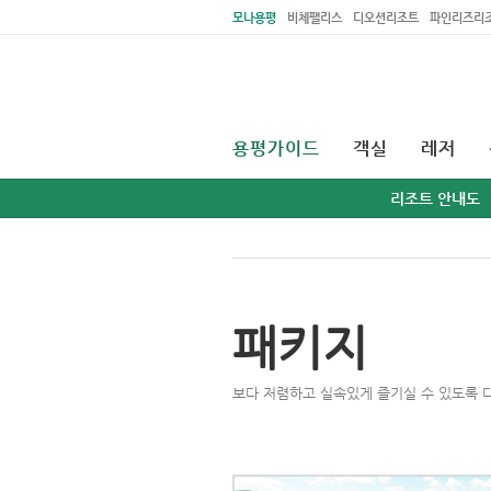
주메뉴 바로가기
본문 바로가기
모나용평
비체팰리스
디오션리조트
파인리즈리
용평가이드
객실
레저
리조트 안내도
패키지
보다 저렴하고 실속있게 즐기실 수 있도록 