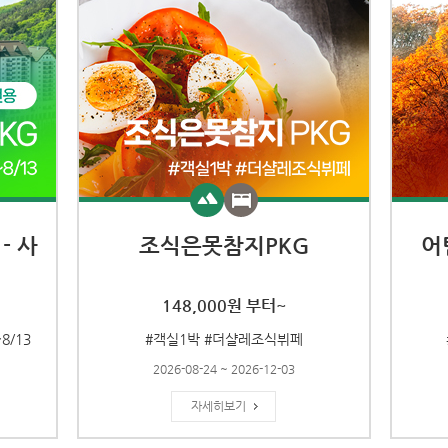
- 사
조식은못참지PKG
어
148,000원 부터~
8/13
#객실1박 #더샬레조식뷔페
2026-08-24 ~ 2026-12-03
자세히보기