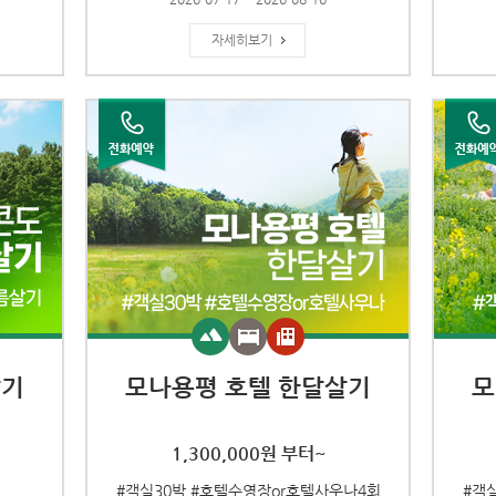
자세히보기
살기
모나용평 호텔 한달살기
모
1,300,000원 부터~
#객실30박 #호텔수영장or호텔사우나4회
#객