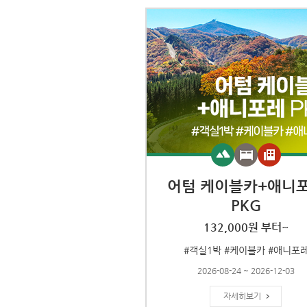
어텀 케이블카+애니
PKG
132,000원 부터~
#객실1박 #케이블카 #애니포
2026-08-24 ~ 2026-12-03
자세히보기