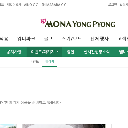
조트
세일여행사
AINO C.C.
SHIMABARA C.C.
로그인
회원
식음
워터파크
골프
스키/보드
단체행사
고객
공지사항
이벤트/패키지
할인
실시간현장소식
웰니
이벤트
패키지
다양한 패키지 상품을 준비하고 있습니다.