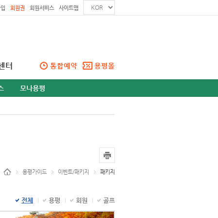
가입
회원권
회원서비스
사이트맵
센터
통합예약
용평몰
스
모나용평
용평가이드
이벤트/패키지
패키지
전체
용평
회원
골프