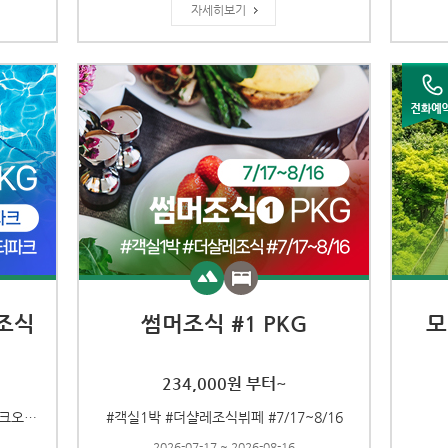
자세히보기
조식
썸머조식 #1 PKG
모
234,000원 부터~
#객실1박 #하반조식뷔페 #용평워터파크오후권
#객실1박 #더샬레조식뷔페 #7/17~8/16
2026-07-17 ~ 2026-08-16