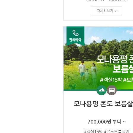
자세히보기
모나용평 콘도 보름
700,000원 부터 ~
#객실15박 #콘도보름살기