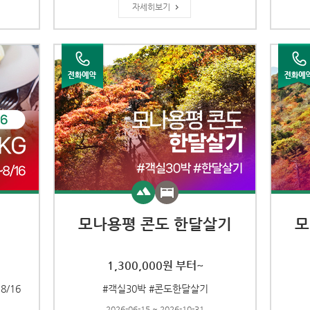
자세히보기
모나용평 콘도 한달살기
모
1,300,000원 부터~
8/16
#객실30박 #콘도한달살기
2026-06-15 ~ 2026-10-31