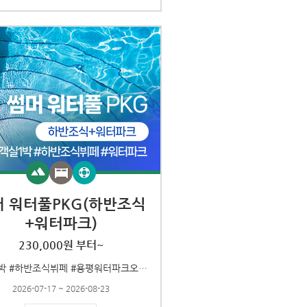
머 워터풀PKG(하반조식
+워터파크)
230,000원 부터~
#객실1박 #하반조식뷔페 #용평워터파크오후권
2026-07-17 ~ 2026-08-23