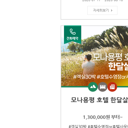
자세히보기
모나용평 호텔 한달
1,300,000원 부터~
#객실30박 #호텔수영장or호텔사우