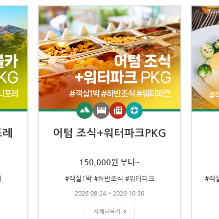
포레
어텀 조식+워터파크PKG
150,000원 부터~
레
#객실1박 #하반조식 #워터파크
#객실
2026-08-24 ~ 2026-10-30
자세히보기