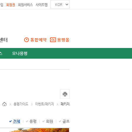
가입
회원권
회원서비스
사이트맵
센터
통합예약
용평몰
스
모나용평
용평가이드
이벤트/패키지
패키지
전체
용평
회원
골프