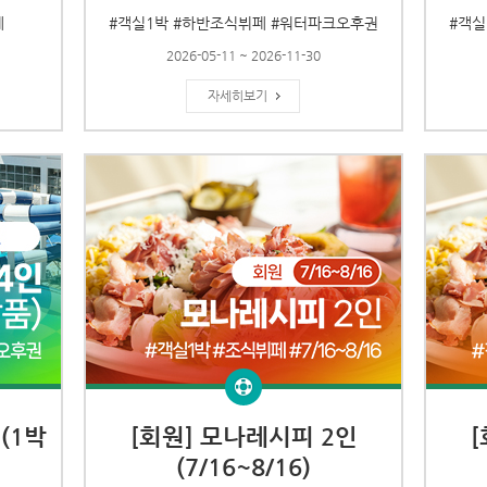
페
#객실1박 #하반조식뷔페 #워터파크오후권
#객실
2026-05-11 ~ 2026-11-30
자세히보기
(1박
[회원] 모나레시피 2인
(7/16~8/16)