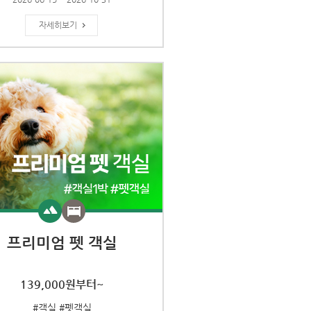
자세히보기
프리미엄 펫 객실
139,000원부터~
#객실 #펫객실