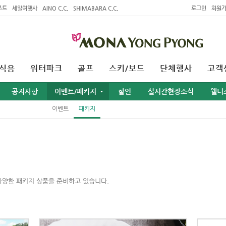
조트
세일여행사
AINO C.C.
SHIMABARA C.C.
로그인
회원
식음
워터파크
골프
스키/보드
단체행사
고객
공지사항
이벤트/패키지
할인
실시간현장소식
웰니
이벤트
패키지
다양한 패키지 상품을 준비하고 있습니다.