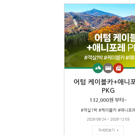
어텀 케이블카+애니
PKG
132,000원 부터~
#객실1박 #케이블카 #애니포
2026-08-24 ~ 2026-12-03
자세히보기