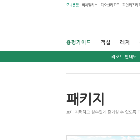
주메뉴 바로가기
본문 바로가기
모나용평
비체팰리스
디오션리조트
파인리즈리
용평가이드
객실
레저
리조트 안내도
패키지
보다 저렴하고 실속있게 즐기실 수 있도록 