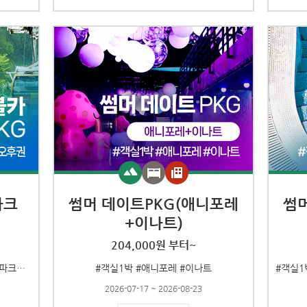
파크
썸머 데이트PKG(애니포레
썸
+이나트)
204,000원 부터~
#객실1박 #발왕산관광케이블카 #워터파크오후권
#객실1박 #애니포레 #이나트
2026-07-17 ~ 2026-08-23