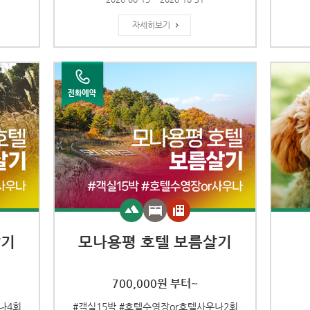
자세히보기
살기
모나용평 호텔 보름살기
700,000원 부터~
나4회
#객실15박 #호텔수영장or호텔사우나2회