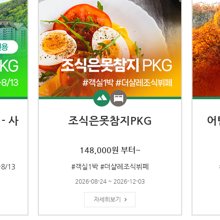
- 사
조식은못참지PKG
어
148,000원 부터~
8/13
#객실1박 #더샬레조식뷔페
2026-08-24 ~ 2026-12-03
자세히보기