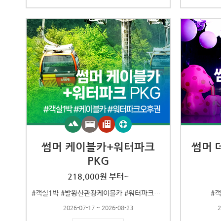
썸머 케이블카+워터파크
썸머 
PKG
218,000원 부터~
#객실1박 #발왕산관광케이블카 #워터파크오후권
#
2026-07-17 ~ 2026-08-23
2