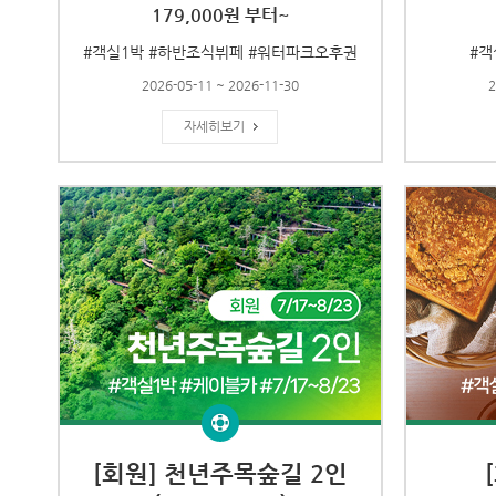
179,000원 부터~
#객실1박 #하반조식뷔페 #워터파크오후권
#객
2026-05-11 ~ 2026-11-30
2
자세히보기
[회원] 천년주목숲길 2인