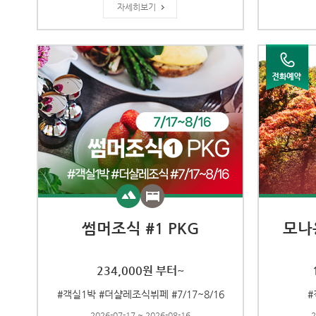
자세히보기
썸머조식 #1 PKG
모나
234,000원 부터~
#객실1박 #더샬레조식뷔페 #7/17~8/16
#
2026-07-17 ~ 2026-08-16
2