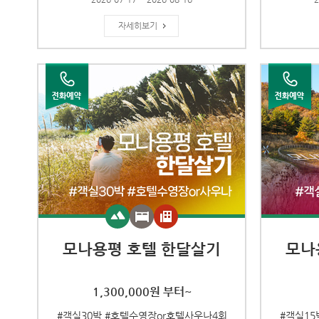
자세히보기
모나용평 호텔 한달살기
모나
1,300,000원 부터~
#객실30박 #호텔수영장or호텔사우나4회
#객실15