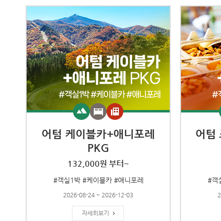
어텀 케이블카+애니포레
어텀
PKG
132,000원 부터~
#객실1박 #케이블카 #애니포레
#객
2026-08-24 ~ 2026-12-03
2
자세히보기