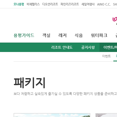
주메뉴 바로가기
본문 바로가기
모나용평
비체팰리스
디오션리조트
파인리즈리조트
세일여행사
AINO C.C.
SH
용평가이드
객실
레저
식음
워터파크
리조트 안내도
공지사항
이벤트/
이벤트
패키지
보다 저렴하고 실속있게 즐기실 수 있도록 다양한 패키지 상품을 준비하고