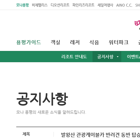
주메뉴 바로가기
본문 바로가기
모나용평
비체팰리스
디오션리조트
파인리즈리조트
세일여행사
AINO C.C.
SH
용평가이드
객실
레저
식음
워터파크
리조트 안내도
공지사항
이벤트
공지사항
모나 용평의 새로운 소식을 알려드립니다.
제목
발왕산 관광케이블카 반려견 동반 탑승 