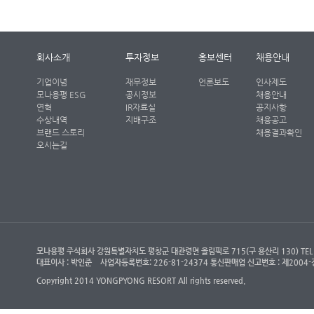
회사소개
투자정보
홍보센터
채용안내
기업이념
재무정보
언론보도
인사제도
모나용평 ESG
공시정보
채용안내
연혁
IR자료실
공지사항
수상내역
지배구조
채용공고
브랜드 스토리
채용결과확인
오시는길
모나용평 주식회사 강원특별자치도 평창군 대관령면 올림픽로 715(구 용산리 130) TEL : (객
대표이사 : 박인준
사업자등록번호: 226-81-24374 통신판매업 신고번호 : 제200
Copyright 2014 YONGPYONG RESORT All rights reserved.