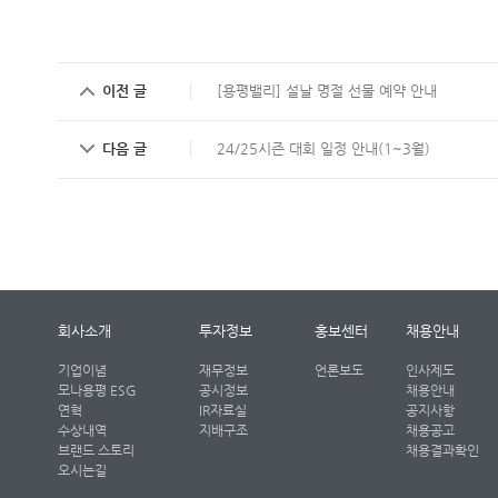
이전 글
[용평밸리] 설날 명절 선물 예약 안내
다음 글
24/25시즌 대회 일정 안내(1~3월)
회사소개
투자정보
홍보센터
채용안내
기업이념
재무정보
언론보도
인사제도
모나용평 ESG
공시정보
채용안내
연혁
IR자료실
공지사항
수상내역
지배구조
채용공고
브랜드 스토리
채용결과확인
오시는길