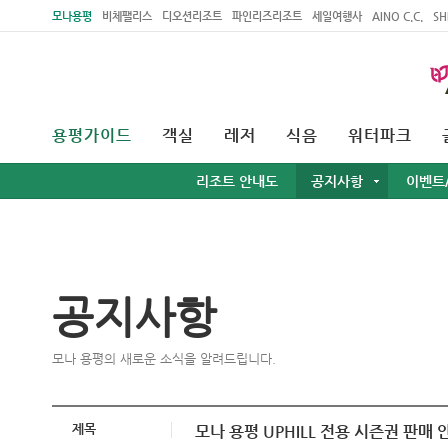
주메뉴 바로가기
본문 바로가기
모나용평
비체팰리스
디오션리조트
파인리즈리조트
세일여행사
AINO C.C.
SH
용평가이드
객실
레저
식음
워터파크
리조트 안내도
공지사항
이벤트
공지사항
모나 용평의 새로운 소식을 알려드립니다.
제목
모나 용평 UPHILL 전용 시즌권 판매 