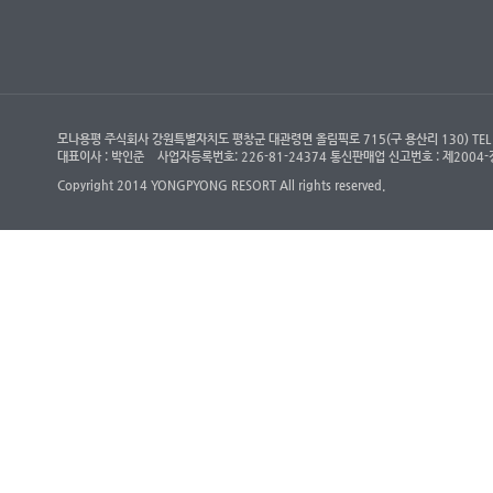
모나용평 주식회사 강원특별자치도 평창군 대관령면 올림픽로 715(구 용산리 130) TEL : (객
대표이사 : 박인준
사업자등록번호: 226-81-24374 통신판매업 신고번호 : 제200
Copyright 2014 YONGPYONG RESORT All rights reserved.