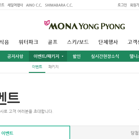
조트
세일여행사
AINO C.C.
SHIMABARA C.C.
로그인
회원
식음
워터파크
골프
스키/보드
단체행사
고객
공지사항
이벤트/패키지
할인
실시간현장소식
웰니
이벤트
패키지
벤트
사로 고객 여러분을 초대합니다.
당첨
 이벤트