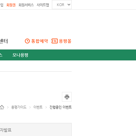
가입
회원권
회원서비스
사이트맵
센터
통합예약
용평몰
스
모나용평
용평가이드
이벤트
진행중인 이벤트
자발표