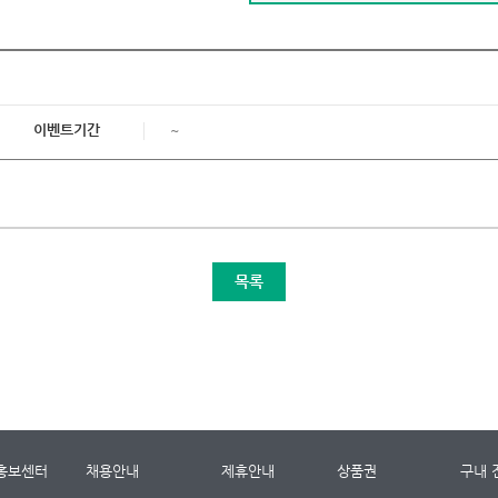
이벤트기간
~
목록
홍보센터
채용안내
제휴안내
상품권
구내 