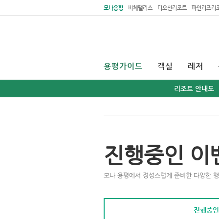
주메뉴 바로가기
본문 바로가기
모나용평
비체팰리스
디오션리조트
파인리즈리
용평가이드
객실
레저
리조트 안내도
진행중인 이
모나 용평에서 정성스럽게 준비한 다양한 행
진행중인