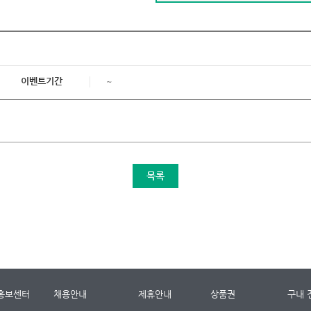
이벤트기간
~
목록
홍보센터
채용안내
제휴안내
상품권
구내 