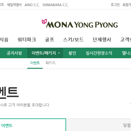
조트
세일여행사
AINO C.C.
SHIMABARA C.C.
로그인
회원
식음
워터파크
골프
스키/보드
단체행사
고객
공지사항
이벤트/패키지
할인
실시간현장소식
웰니
이벤트
패키지
벤트
사로 고객 여러분을 초대합니다.
당첨
 이벤트