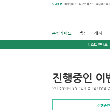
주메뉴 바로가기
본문 바로가기
모나용평
비체팰리스
디오션리조트
파인리즈리
용평가이드
객실
레저
리조트 안내도
진행중인 이
모나 용평에서 정성스럽게 준비한 다양한 행
진행중인