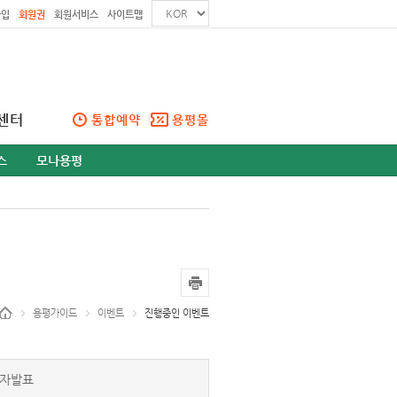
가입
회원권
회원서비스
사이트맵
센터
통합예약
용평몰
스
모나용평
용평가이드
이벤트
진행중인 이벤트
자발표