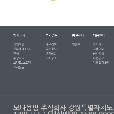
회사소개
투자정보
홍보센터
채용안내
기업이념
재무정보
언론보도
인사제도
모나용평 ESG
공시정보
채용안내
연혁
IR자료실
공지사항
수상내역
지배구조
채용공고
브랜드 스토리
채용결과확인
오시는길
모나용평 주식회사 강원특별자치도 