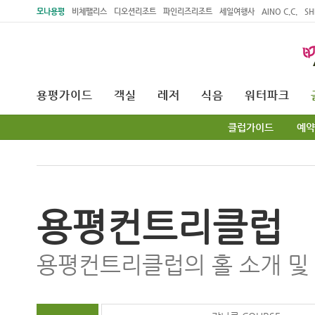
주메뉴 바로가기
본문 바로가기
모나용평
비체팰리스
디오션리조트
파인리즈리조트
세일여행사
AINO C.C.
SH
용평가이드
객실
레저
식음
워터파크
클럽가이드
예약
용평컨트리클럽
용평컨트리클럽의 홀 소개 및