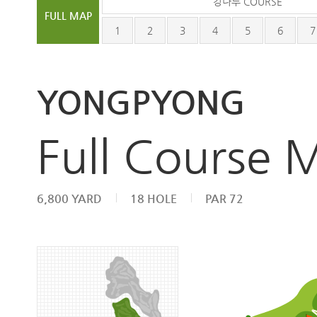
강나루 COURSE
FULL MAP
1
2
3
4
5
6
7
YONGPYONG
Full Course 
6,800 YARD
18 HOLE
PAR 72