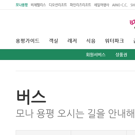
주메뉴 바로가기
본문 바로가기
모나용평
비체팰리스
디오션리조트
파인리즈리조트
세일여행사
AINO C.C.
SH
용평가이드
객실
레저
식음
워터파크
회원서비스
상품권
버스
모나 용평 오시는 길을 안내