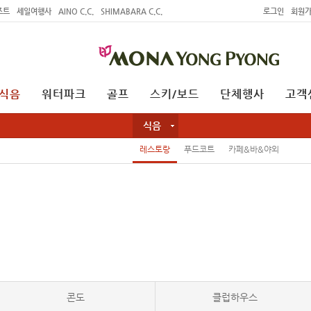
조트
세일여행사
AINO C.C.
SHIMABARA C.C.
로그인
회원
식음
워터파크
골프
스키/보드
단체행사
고객
식음
레스토랑
푸드코트
카페&바&야외
콘도
클럽하우스