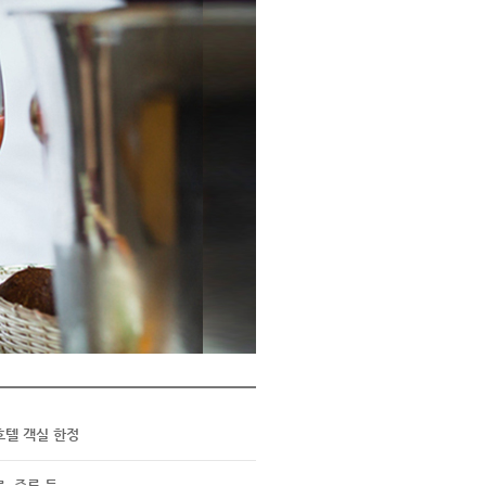
호텔 객실 한정
료, 주류 등