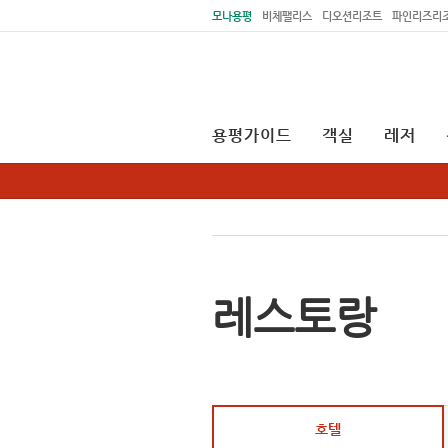
주메뉴 바로가기
본문 바로가기
모나용평
비체팰리스
디오션리조트
파인리즈리
용평가이드
객실
레저
레스토랑
호텔