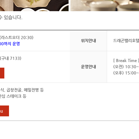
수 있습니다.
0 (라스트오더 20:30)
위치안내
드래곤밸리호텔
2:00까지 운영
 (구내 7133)
[ Break Time 
운영안내
(오전) 10:30~
(오후) 15:00~
식, 곱창전골, 메밀전병 등
안심 스테이크 등
u