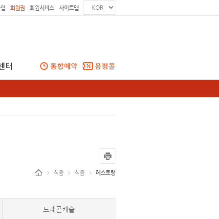
가입
회원권
회원서비스
사이트맵
센터
통합예약
용평몰
식음
식음
레스토랑
드래곤캐슬