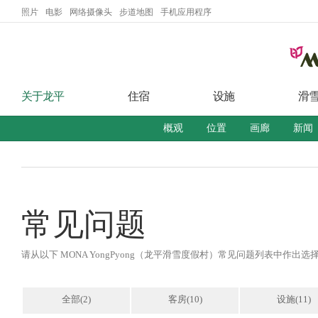
Go to Main Menu
Go to contents
照片
电影
网络摄像头
步道地图
手机应用程序
关于龙平
住宿
设施
滑
概观
位置
画廊
新闻
常见问题
请从以下 MONA YongPyong（龙平滑雪度假村）常见问题列表中作出选
全部(2)
客房(10)
设施(11)