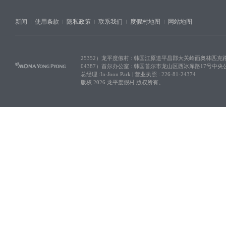
新闻
使用条款
隐私政策
联系我们
度假村地图
网站地图
25352）龙平度假村 : 韩国江原道平昌郡大关岭面奥林匹克路 
04387）首尔办公室 : 韩国首尔市龙山区西冰库路17号中央
总经理 :In-Joon Park | 营业执照 : 226-81-24374
版权 2026 龙平度假村 版权所有。