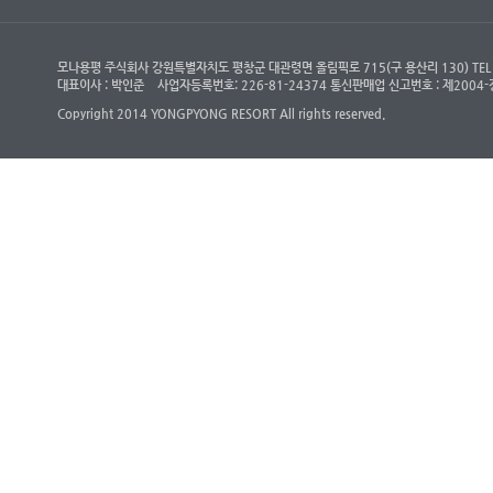
모나용평 주식회사 강원특별자치도 평창군 대관령면 올림픽로 715(구 용산리 130) TEL : (객
대표이사 : 박인준
사업자등록번호: 226-81-24374 통신판매업 신고번호 : 제200
Copyright 2014 YONGPYONG RESORT All rights reserved.