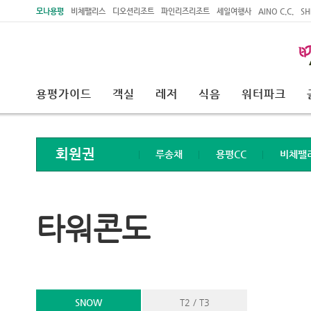
주메뉴 바로가기
본문 바로가기
모나용평
비체팰리스
디오션리조트
파인리즈리조트
세일여행사
AINO C.C.
SH
용평가이드
객실
레저
식음
워터파크
회원권
루송채
용평CC
비체팰
타워콘도
SNOW
T2 / T3