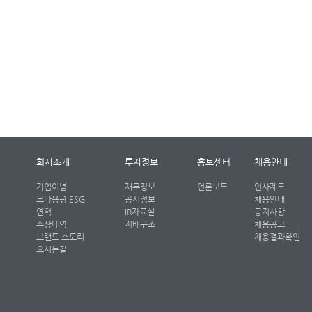
회사소개
투자정보
홍보센터
채용안내
기업이념
재무정보
언론보도
인사제도
모나용평 ESG
공시정보
채용안내
연혁
IR자료실
공지사항
수상내역
지배구조
채용공고
브랜드 스토리
채용결과확인
오시는길