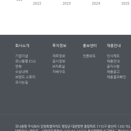
2022
2023
2024
2025
회사소개
투자정보
홍보센터
채용안내
기업이념
재무정보
언론보도
인사제도
모나용평 ESG
공시정보
채용안내
연혁
IR자료실
공지사항
수상내역
지배구조
채용공고
브랜드 스토리
채용결과확인
오시는길
모나용평 주식회사 강원특별자치도 평창군 대관령면 올림픽로 715(구 용산리 130) TEL : (객