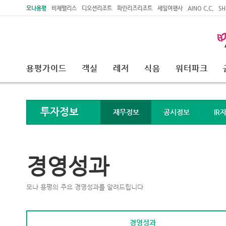
주메뉴 바로가기
본문 바로가기
모나용평
비체팰리스
디오션리조트
파인리즈리조트
세일여행사
AINO C.C.
SH
용평가이드
객실
레저
식음
워터파크
투자정보
재무정보
공시정보
IR
경영성과
모나 용평의 주요 경영성과를 알려드립니다
경영성과