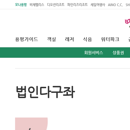
주메뉴 바로가기
본문 바로가기
모나용평
비체팰리스
디오션리조트
파인리즈리조트
세일여행사
AINO C.C.
SH
용평가이드
객실
레저
식음
워터파크
회원서비스
상품권
법인다구좌