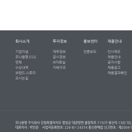
회사소개
투자정보
홍보센터
채용안내
기업이념
재무정보
언론보도
인사제도
모나용평 ESG
공시정보
채용안내
연혁
IR자료실
공지사항
수상내역
지배구조
채용공고
브랜드 스토리
채용결과확인
오시는길
모나용평 주식회사 강원특별자치도 평창군 대관령면 올림픽로 715(구 용산리 130) TEL : (객
대표이사 : 박인준
사업자등록번호: 226-81-24374 통신판매업 신고번호 : 제200